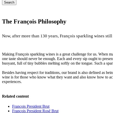
Search
T
he François Philosophy
Now, after more than 130 years, François sparkling wines still
Making François sparkling wines is a great challenge for us. When mak
one taste should never be enough. Each and every sip ought to presen
buoyant, full of tiny bubbles melting softly on the tongue. Such a spar
Besides having respect for traditions, our brand is also defined as be
wine is for those who know what they want and also know how to achiev
experiences.
Related content
François President Brut
François President Rosé Brut